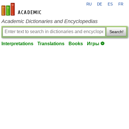
RU
DE
ES
FR
en-academic.com
Academic Dictionaries and Encyclopedias
Search!
Interpretations
Translations
Books
Игры ⚽