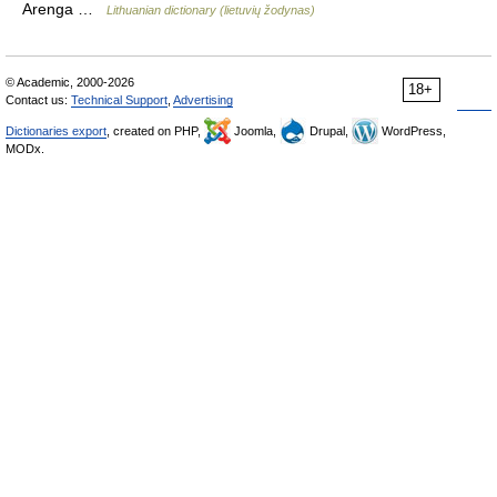
Arenga …
Lithuanian dictionary (lietuvių žodynas)
© Academic, 2000-2026
18+
Contact us:
Technical Support
,
Advertising
Dictionaries export
, created on PHP,
Joomla,
Drupal,
WordPress,
MODx.