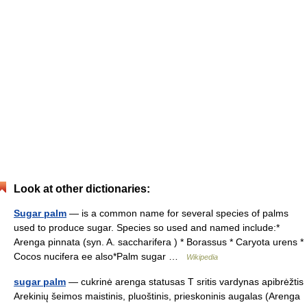
Look at other dictionaries:
Sugar palm
— is a common name for several species of palms
used to produce sugar. Species so used and named include:*
Arenga pinnata (syn. A. saccharifera ) * Borassus * Caryota urens *
Cocos nucifera ee also*Palm sugar …
Wikipedia
sugar palm
— cukrinė arenga statusas T sritis vardynas apibrėžtis
Arekinių šeimos maistinis, pluoštinis, prieskoninis augalas (Arenga