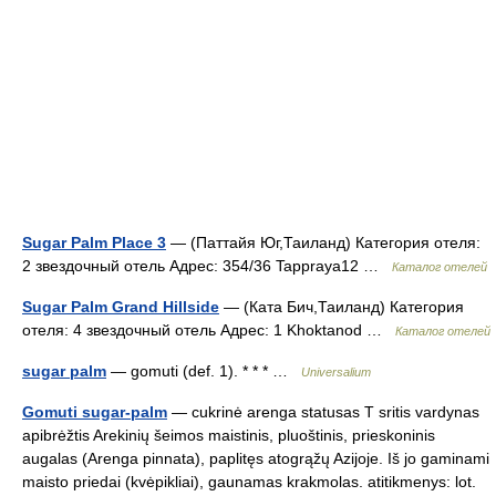
Sugar Palm Place 3
— (Паттайя Юг,Таиланд) Категория отеля:
2 звездочный отель Адрес: 354/36 Tappraya12 …
Каталог отелей
Sugar Palm Grand Hillside
— (Ката Бич,Таиланд) Категория
отеля: 4 звездочный отель Адрес: 1 Khoktanod …
Каталог отелей
sugar palm
— gomuti (def. 1). * * * …
Universalium
Gomuti sugar-palm
— cukrinė arenga statusas T sritis vardynas
apibrėžtis Arekinių šeimos maistinis, pluoštinis, prieskoninis
augalas (Arenga pinnata), paplitęs atogrąžų Azijoje. Iš jo gaminami
maisto priedai (kvėpikliai), gaunamas krakmolas. atitikmenys: lot.