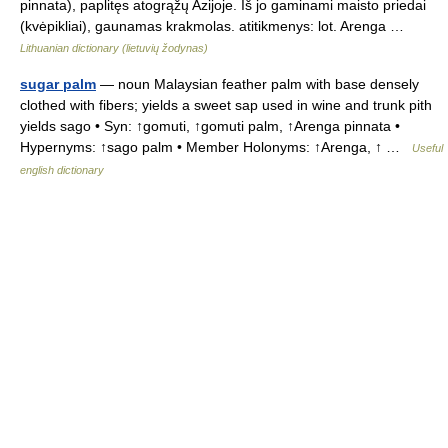
pinnata), paplitęs atogrąžų Azijoje. Iš jo gaminami maisto priedai
(kvėpikliai), gaunamas krakmolas. atitikmenys: lot. Arenga …
Lithuanian dictionary (lietuvių žodynas)
sugar palm
— noun Malaysian feather palm with base densely
clothed with fibers; yields a sweet sap used in wine and trunk pith
yields sago • Syn: ↑gomuti, ↑gomuti palm, ↑Arenga pinnata •
Hypernyms: ↑sago palm • Member Holonyms: ↑Arenga, ↑ …
Useful
english dictionary