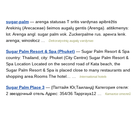
sugar-palm
— arenga statusas T sritis vardynas apibrėžtis
Arekinių (Arecaceae) šeimos augalų gentis (Arenga). atitikmenys:
lot. Arenga angl. sugar palm vok. Zuckerpalme rus. аренга lenk.
arenga; winosłocz …
Dekoratyvinių augalų vardynas
Sugar Palm Resort & Spa (Phuket)
— Sugar Palm Resort & Spa
country: Thailand, city: Phuket (City Centre) Sugar Palm Resort &
Spa Location Located on the second road of Kata beach, the
Sugar Palm Resort & Spa is placed close to many restaurants and
shopping area.Rooms The hotel… …
International hotels
Sugar Palm Place 3
— (Паттайя Юг,Таиланд) Категория отеля:
2 звездочный отель Адрес: 354/36 Tappraya12 …
Каталог отелей