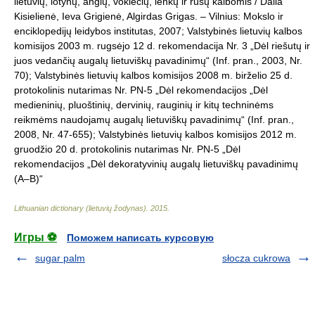
lietuvių, lotynų, anglų, vokiečių, lenkų ir rusų kalbomis / Dalia
Kisielienė, Ieva Grigienė, Algirdas Grigas. – Vilnius: Mokslo ir
enciklopedijų leidybos institutas, 2007; Valstybinės lietuvių kalbos
komisijos 2003 m. rugsėjo 12 d. rekomendacija Nr. 3 „Dėl riešutų ir
juos vedančių augalų lietuviškų pavadinimų“ (Inf. pran., 2003, Nr.
70); Valstybinės lietuvių kalbos komisijos 2008 m. birželio 25 d.
protokolinis nutarimas Nr. PN-5 „Dėl rekomendacijos „Dėl
medieninių, pluoštinių, dervinių, rauginių ir kitų techninėms
reikmėms naudojamų augalų lietuviškų pavadinimų“ (Inf. pran.,
2008, Nr. 47-655); Valstybinės lietuvių kalbos komisijos 2012 m.
gruodžio 20 d. protokolinis nutarimas Nr. PN-5 „Dėl
rekomendacijos „Dėl dekoratyvinių augalų lietuviškų pavadinimų
(A–B)“
Lithuanian dictionary (lietuvių žodynas)
.
2015
.
Игры ⚽
Поможем написать курсовую
sugar palm
słocza cukrowa