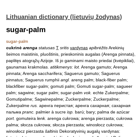
Lithuanian dictionary (lietuvių žodynas)
sugar-palm
sugar-palm
cukrinė
arenga
statusas
T
sritis
vardynas
apibrėžtis
Arekinių
šeimos maistinis, pluoštinis, prieskoninis augalas (Arenga pinnata),
paplitęs atogrąžų Azijoje. Iš jo gaminami maisto priedai (kvėpikliai),
gaunamas krakmolas.
atitikmenys
:
lot.
Arenga gamuto; Arenga
pinnata; Arenga saccharifera; Saguerus gamuto; Saguerus
pinnatus; Saguerus rumphii
angl.
areng palm; black-fiber palm;
blackfiber sugar-palm; gomuti palm; Gomuti sugar-palm; sagueer
palm; sagwine; sugar palm; sugar-palm
vok.
echte Zukerpalme;
Gomutipalme; Sagwinepalme; Zuckerpalme; Zuckerpalme;
Zukerpalme
rus.
аренга перистая; аренга сахарная; сахарная
пальма
pranc.
palmier à sucre
isp.
barú; bary; palma de azúcar
port.
gomuteira
lenk.
arenga cukrowa; arenga pierzasta; cukrowa
palma; słocza cukrowa; słocza pierzasta; winosłocz cukrowa;
winosłocz pierzasta
šaltinis
Dekoratyvinių augalų vardynas: